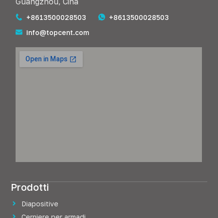
Guangzhou, Cina
+8613500028503
+8613500028503
info@topcent.com
Prodotti
Diapositive
Cerniere per armadi