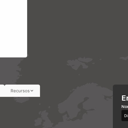
Recursos
E
No