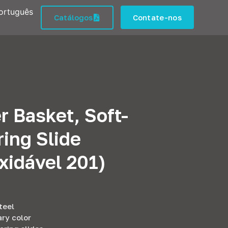
ortuguês
Catálogos
Contate-nos
r Basket
,
Soft-
ring Slide
xidável 201)
teel
ry color