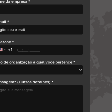
me da empresa
*
mail
*
lefone
*
+1
United States +1
po de organização à qual você pertence
*
nsagem* (Outros detalhes)
*