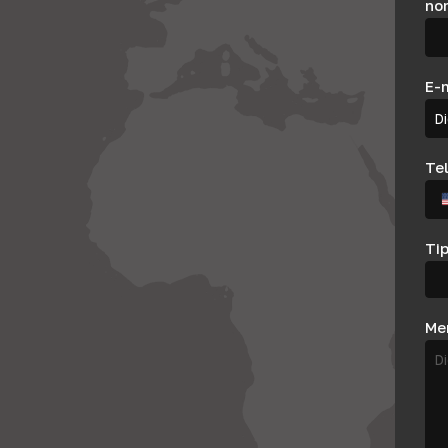
no
E-
Te
Ti
Me