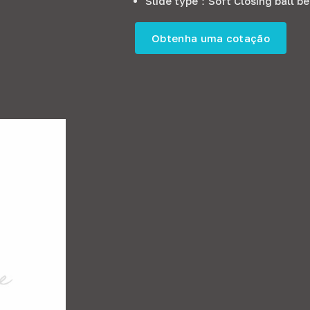
Slide type
：
Soft Closing ball be
Obtenha uma cotação