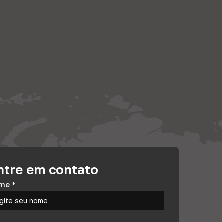
ntre em contato
me
*