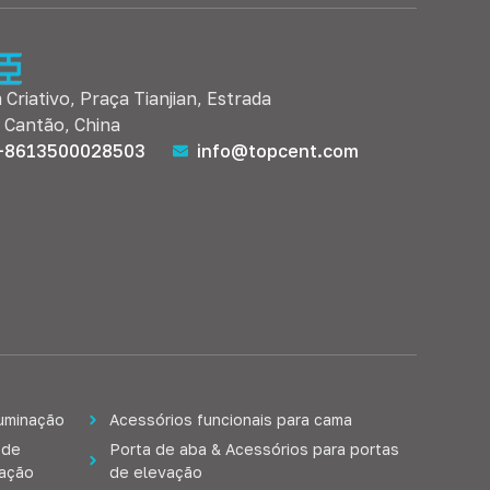
m Criativo, Praça Tianjian, Estrada
, Cantão, China
+8613500028503
info@topcent.com
luminação
Acessórios funcionais para cama
 de
Porta de aba & Acessórios para portas
lação
de elevação