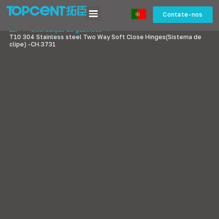
Contate-nos
Lar
>
Dobradiças de gabinete
>
T10 304
Stainless steel Two Way Soft Close Hinges
(Sistema de
clipe) -
CH.3731