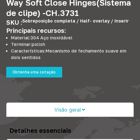
Way Soft Close Hinges
(Sistema
de clipe) -
CH.3731
Sobreposição completa /
Half
-
overlay
/ Inserir
SKU :
Principais recursos:
Material:304 Aço inoxidável
Terminar:
polish
Características:Mecanismo de fechamento suave em
dois sentidos
Obtenha uma cotação
Visão geral
Detalhes essenciais