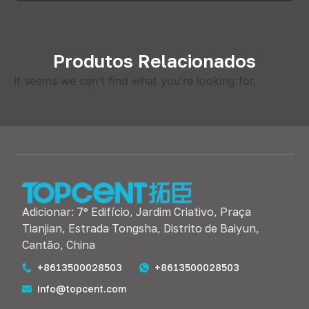
Produtos Relacionados
It seems we can't find what you're looking for
.
Adicionar: 7º Edifício, Jardim Criativo, Praça
Tianjian, Estrada Tongsha, Distrito de Baiyun,
Cantão, China
+8613500028503
+8613500028503
info@topcent.com