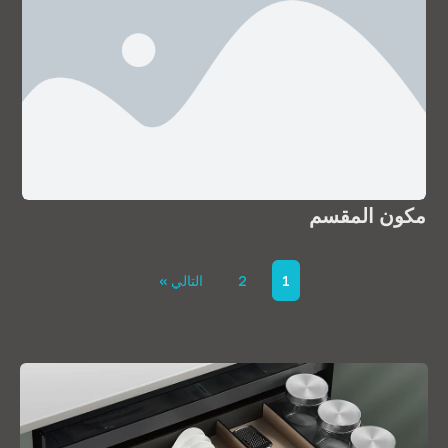
مكون المقسم
1
2
التالي »