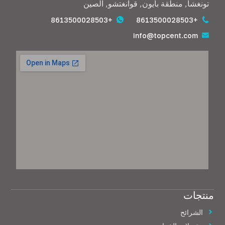
تونغشا, منطقة بايون, قوانغتشو, الصين
+8613500028503
+8613500028503
info@topcent.com
منتجات
الشرائح