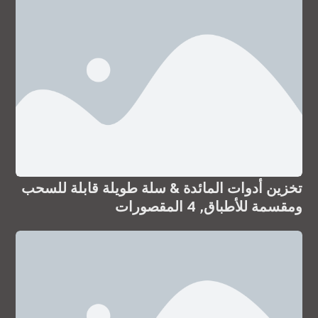
تخزين أدوات المائدة & سلة طويلة قابلة للسحب
ومقسمة للأطباق, 4 المقصورات