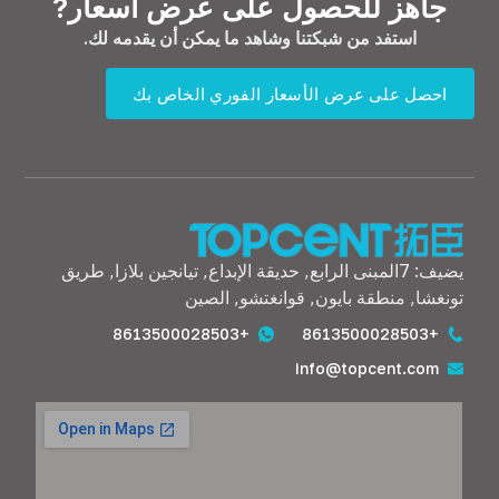
جاهز للحصول على عرض أسعار?
استفد من شبكتنا وشاهد ما يمكن أن يقدمه لك.
احصل على عرض الأسعار الفوري الخاص بك
يضيف: 7المبنى الرابع, حديقة الإبداع, تيانجين بلازا, طريق
تونغشا, منطقة بايون, قوانغتشو, الصين
+8613500028503
+8613500028503
info@topcent.com