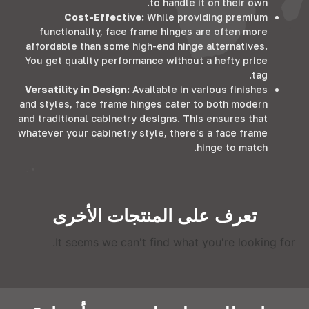
.
to handle it on their own
Cost-Effective
:
While providing premium
functionality
,
face frame hinges are often more
affordable than some high-end hinge alternatives
.
You get quality performance without a hefty price
.
tag
Versatility in Design
:
Available in various finishes
and styles
,
face frame hinges cater to both modern
and traditional cabinetry designs
.
This ensures that
whatever your cabinetry style
,
there’s a face frame
.
hinge to match
تعرف على المنتجات الأخرى
.
It seems we can't find what you're looking for