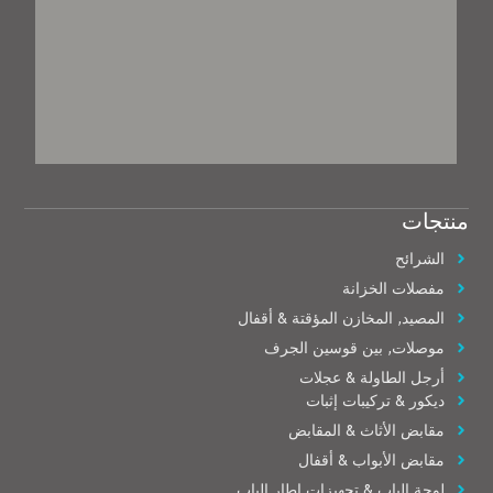
منتجات
الشرائح
مفصلات الخزانة
المصيد, المخازن المؤقتة & أقفال
موصلات, بين قوسين الجرف
أرجل الطاولة & عجلات
ديكور & تركيبات إثبات
مقابض الأثاث & المقابض
مقابض الأبواب & أقفال
لوحة الباب & تجهيزات إطار الباب