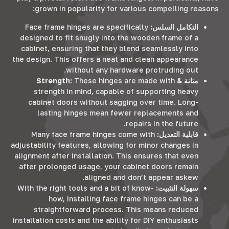
:
grown in popularity for various compelling reasons
التكامل السلس:
Face frame hinges are specifically
designed to fit snugly into the wooden frame of a
cabinet
,
ensuring that they blend seamlessly into
the design
.
This offers a neat and clean appearance
.
without any hardware protruding out
متانة &
These hinges are made with
:
Strength
strength in mind
,
capable of supporting heavy
cabinet doors without sagging over time
.
Long-
lasting hinges mean fewer replacements and
.
repairs in the future
قابلية التعديل:
Many face frame hinges come with
adjustability features
,
allowing for minor changes in
alignment after installation
.
This ensures that even
after prolonged usage
,
your cabinet doors remain
.
aligned and don’t appear askew
سهولة التثبيت:
With the right tools and a bit of know-
how
,
installing face frame hinges can be a
straightforward process
.
This means reduced
installation costs and the ability for DIY enthusiasts