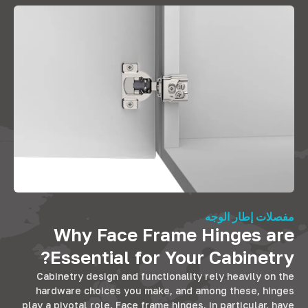
مفصلات إطار الوجه
Why Face Frame Hinges are
?
Essential for Your Cabinetry
Cabinetry design and functionality rely heavily on the
hardware choices you make
,
and among these
,
hinges
play a pivotal role
.
Face frame hinges
,
in particular
,
have