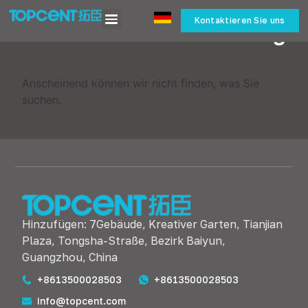
Heim
>
Blog
Kontaktieren Sie uns
Blog
Anscheinend können wir nicht finden, was Sie
suchen.
Hinzufügen: 7Gebäude, Kreativer Garten, Tianjian
Plaza, Tongsha-Straße, Bezirk Baiyun,
Guangzhou, China
+8613500028503
+8613500028503
info@topcent.com