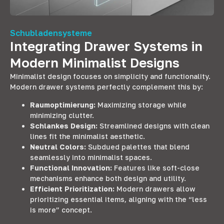
Schubladensysteme
Integrating Drawer Systems in
Modern Minimalist Designs
Minimalist design focuses on simplicity and functionality
.
Modern drawer systems perfectly complement this by
:
Raumoptimierung:
Maximizing storage while
minimizing clutter
.
Schlankes Design:
Streamlined designs with clean
lines fit the minimalist aesthetic
.
Neutral Colors
:
Subdued palettes that blend
seamlessly into minimalist spaces
.
Functional Innovation
:
Features like soft-close
mechanisms enhance both design and utility
.
Efficient Prioritization
:
Modern drawers allow
prioritizing essential items
,
aligning with the
“
less
is more
”
concept
.