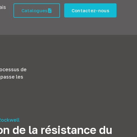
ais
Catalogues
Contactez-nous
rocessus de
épasse les
Rockwell
n de la résistance du