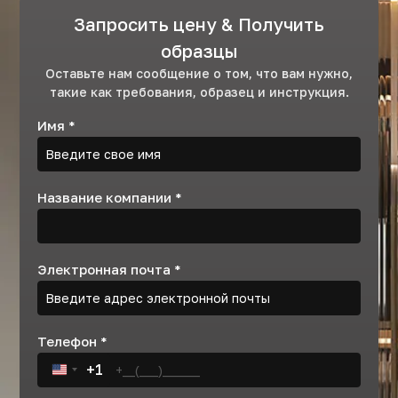
Запросить цену & Получить
образцы
Оставьте нам сообщение о том, что вам нужно,
такие как требования, образец и инструкция.
Имя
*
Название компании
*
Электронная почта
*
Телефон
*
+1
United States +1