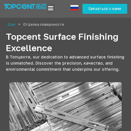
Связаться с нами
Дом
>
Отделка поверхности
Topcent Surface Finishing
Excellence
В Топценте,
our dedication to advanced surface finishing
is unmatched
.
Discover the precision
, качество,
and
environmental commitment that underpins our offering
.