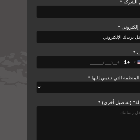
الشركة
*
 إلكتروني
*
ف
*
+1
United States +1
المنظمة التي تنتمي إليها
*
ة* (تفاصيل أخرى)
*