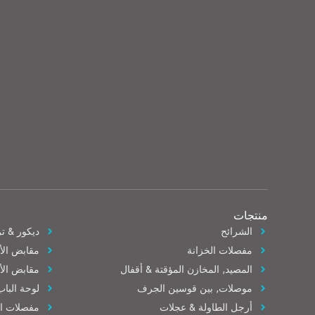
منتجات
الشرائح
ديكور & تر
مفصلات الخزانة
مقابض الأ
المصيد, المخازن المؤقتة & أقفال
مقابض الأ
موصلات, بين قوسين الجرف
لوحة الباب
أرجل الطاولة & عجلات
مفصلات الب