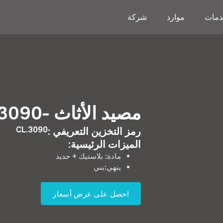
مات
موارد
شركة
مصيد الأثاث -CL.3090
CL.3090
رمز التخزين التعريفي :
الميزات الرئيسية:
مادة: بلاستيك + حديد
ينهي:بني
احصل على عرض أسعار