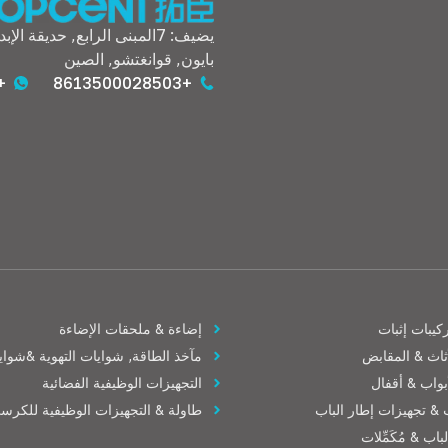
يضيف: 7المبنى الرابع, حديقة 
بايون, قوانغتشو, الصين
500028503
+8613500028503
كيبات إثبات
إضاءة & ملحقات الإضاءة
ثاث & المقابض
مآخذ الطاقة, شوايات التهوية &شوايا
بواب & أقفال
التجهيزات الوظيفية الفضائية
 & تجهيزات إطار الباب
طاولة & التجهيزات الوظيفية للكرس
اب & مُكَمِّلات