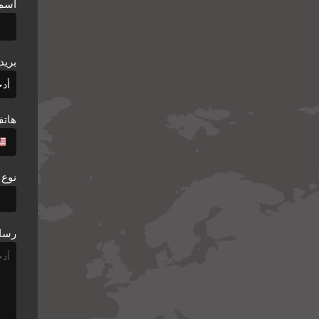
اسم 
بريد
هات
نوع 
رسال