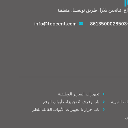
الإبداع, تيانجين بلازا, طريق تونغشا, منطقة
info@topcent.com
+8613
تجهيزات السرير الوظيفية
ت التهوية
باب رفرف & تجهيزات أبواب الرفع
باب جرار & تجهيزات الأبواب القابلة للطي
ي