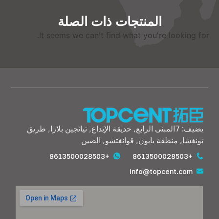
المنتجات ذات الصلة
.
It seems we can't find what you're looking for
يضيف: 7المبنى الرابع, حديقة الإبداع, تيانجين بلازا, طريق
تونغشا, منطقة بايون, قوانغتشو, الصين
+8613500028503
+8613500028503
info@topcent.com