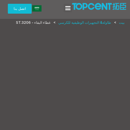
اتصل بنا
بيت
>
طاولة& التجهيزات الوظيفية للكرسي
>
غطاء البقاء -
ST.3206