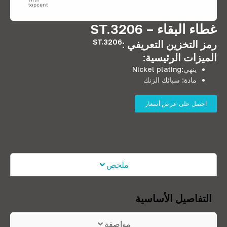
غطاء البقاء –
ST.3206
ST.3206
رمز التخزين التعريفي :
الميزات الرئيسية:
ينهي:
Nickel plating
مادة: سبائك الزنك
احصل على عرض أسعار
ملخص
التفاصيل الأساسية
مواصفة