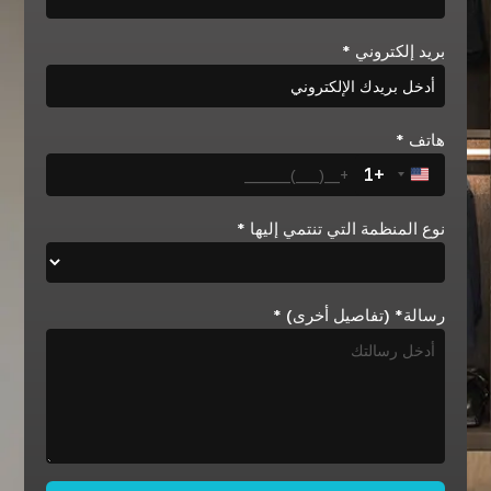
بريد إلكتروني
*
هاتف
*
+1
United States +1
نوع المنظمة التي تنتمي إليها
*
رسالة* (تفاصيل أخرى)
*