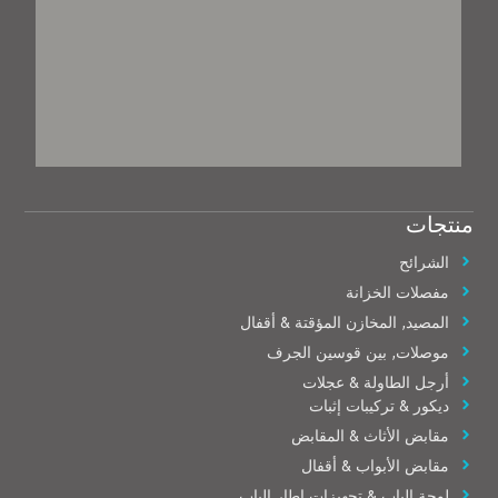
منتجات
الشرائح
مفصلات الخزانة
المصيد, المخازن المؤقتة & أقفال
موصلات, بين قوسين الجرف
أرجل الطاولة & عجلات
ديكور & تركيبات إثبات
مقابض الأثاث & المقابض
مقابض الأبواب & أقفال
لوحة الباب & تجهيزات إطار الباب