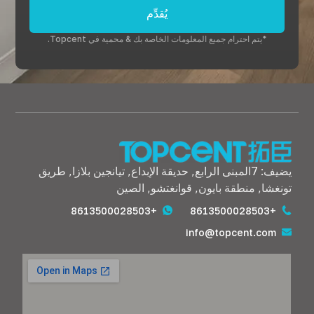
يُقدِّم
*يتم احترام جميع المعلومات الخاصة بك & محمية في Topcent.
يضيف: 7المبنى الرابع, حديقة الإبداع, تيانجين بلازا, طريق
تونغشا, منطقة بايون, قوانغتشو, الصين
+8613500028503
+8613500028503
info@topcent.com