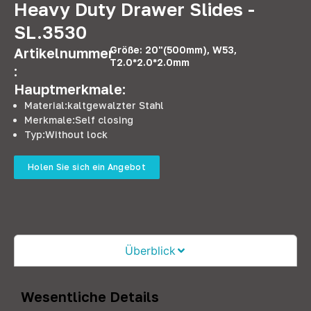
Heavy Duty Drawer Slides -
SL.3530
Größe: 20"(500mm),
W53
,
Artikelnummer
T2.0*2.0*2.0mm
:
Hauptmerkmale:
Material:kaltgewalzter Stahl
Merkmale:
Self closing
Typ:
Without lock
Holen Sie sich ein Angebot
Überblick
Wesentliche Details