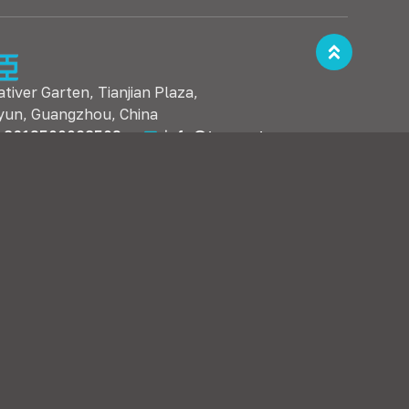
iver Garten, Tianjian Plaza,
iyun, Guangzhou, China
+8613500028503
info@topcent.com
zubehör
Bettfunktionsbeschläge
Klapptür & Aufzugstürbeschläge