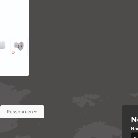
Ressourcen
N
Na