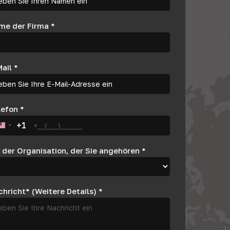
me der Firma
*
Mail
*
lefon
*
+1
United States +1
 der Organisation, der Sie angehören
*
hricht* (Weitere Details)
*