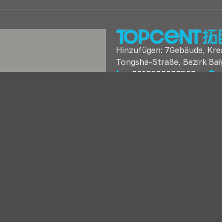
Hinzufügen: 7Gebäude, Kreat
Tongsha-Straße, Bezirk Ba
+8613500028503
iv & Prüfbeschläge
Beleuchtung & Beleuchtungs
iffe & Knöpfe
Steckdosen, Lüftungsgitter
&Lüftungsgitter