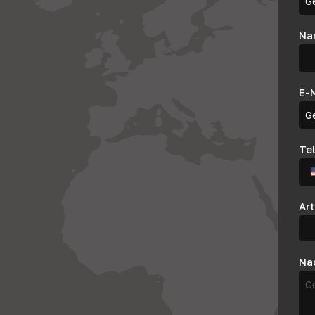
Na
E-
Te
Art
Nac