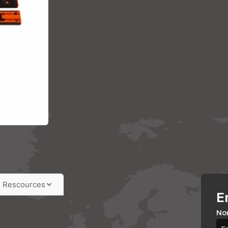
Rescources
E
No