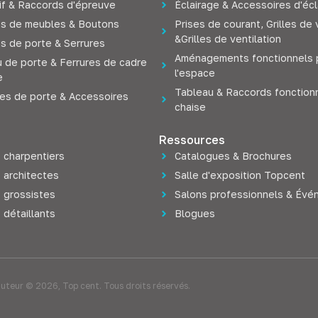
if & Raccords d'épreuve
Éclairage & Accessoires d'écl
s de meubles & Boutons
Prises de courant, Grilles de 
&Grilles de ventilation
s de porte & Serrures
Aménagements fonctionnels 
 de porte & Ferrures de cadre
l'espace
e
Tableau & Raccords fonction
res de porte & Accessoires
chaise
Ressources
 charpentiers
Catalogues & Brochures
 architectes
Salle d'exposition Topcent
s grossistes
Salons professionnels & Év
 détaillants
Blogues
auteur © 2026, Top cent. Tous droits réservés.