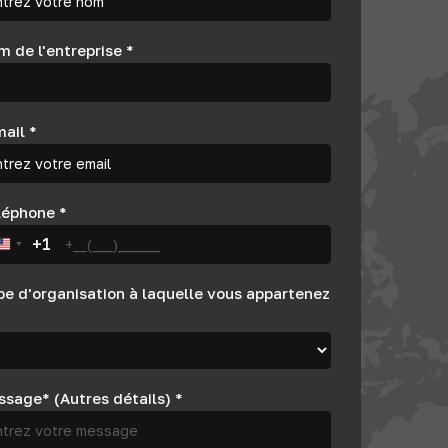
 de l'entreprise
*
mail
*
léphone
*
+1
United States +1
pe d'organisation à laquelle vous appartenez
ssage* (Autres détails)
*