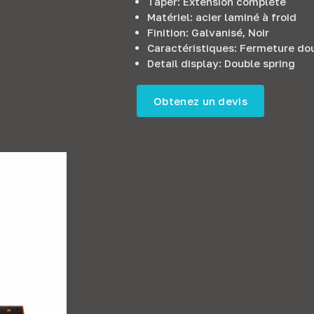
Taper: Extension complète
Matériel: acier laminé à froid
Finition: Galvanisé, Noir
Caractéristiques: Fermeture do
Detail display
:
Double spring
Obtenez un devis