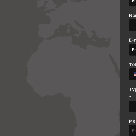
Nom
E-
Té
Ty
*
Me