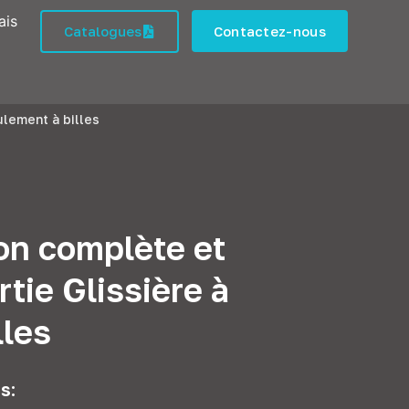
ais
Catalogues
Contactez-nous
lement à billes
n complète et
tie Glissière à
lles
s: