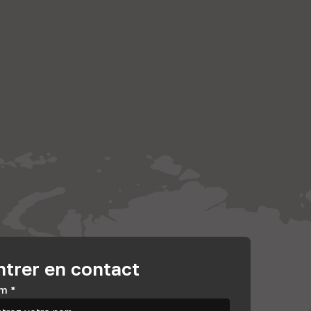
ntrer en contact
m
*