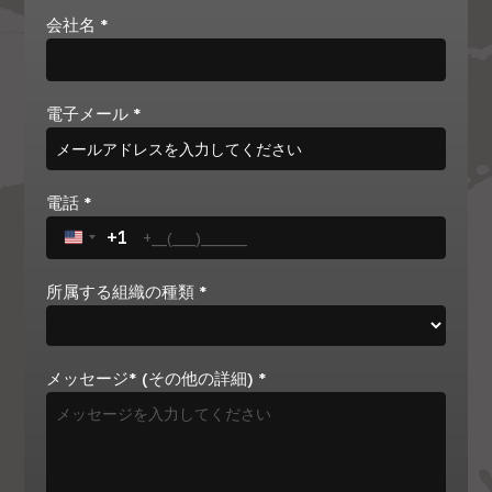
会社名
*
電子メール
*
電話
*
+1
United States +1
所属する組織の種類
*
メッセージ* (その他の詳細)
*