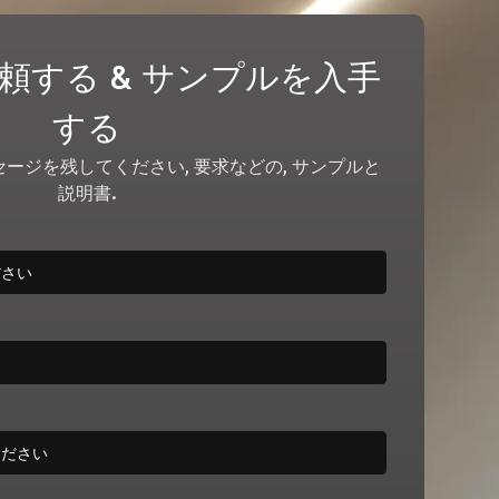
頼する & サンプルを入手
する
ージを残してください, 要求などの, サンプルと
説明書.