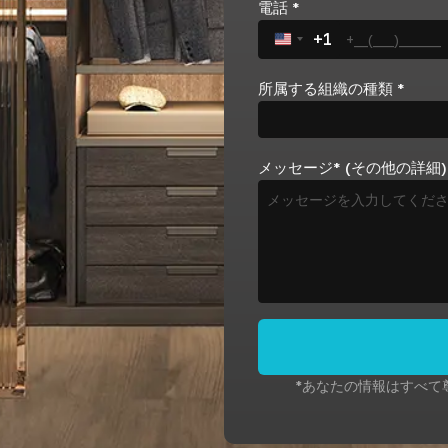
電話
*
+1
United States +1
所属する組織の種類
*
メッセージ* (その他の詳細)
*あなたの情報はすべて