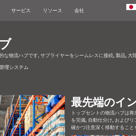
サービス
リソース
会社
ブ
物流ハブです, サプライヤーをシームレスに接続, 製品, 大
ト管理システム
最先端のイ
トップセントの物流ハブは将
を完備, 自動仕分け, および
確かつ注意深く移動すること