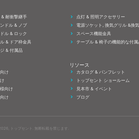
 & 耐衝撃継手
点灯 & 照明アクセサリー
ンドル & ノブ
電源ソケット, 換気グリル &換
ドル & ロック
スペース機能金具
ル & ドア枠金具
テーブル & 椅子の機能的な付属
ジ & 付属品
リソース
向け
カタログ & パンフレット
け
トップセント ショールーム
様向け
見本市 & イベント
向け
ブログ
2026, トップセント. 無断転載を禁じます.