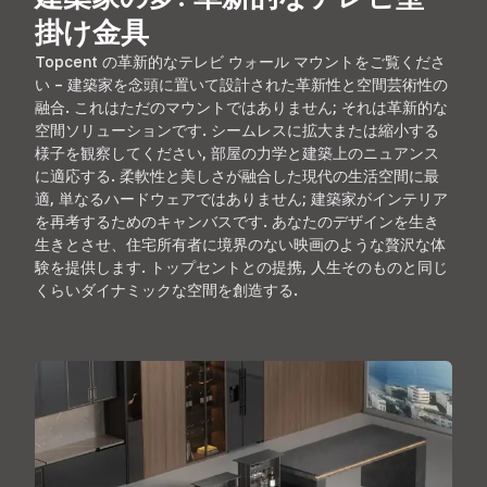
掛け金具
Topcent の革新的なテレビ ウォール マウントをご覧くださ
い – 建築家を念頭に置いて設計された革新性と空間芸術性の
融合. これはただのマウントではありません; それは革新的な
空間ソリューションです. シームレスに拡大または縮小する
様子を観察してください, 部屋の力学と建築上のニュアンス
に適応する. 柔軟性と美しさが融合した現代の生活空間に最
適, 単なるハードウェアではありません; 建築家がインテリア
を再考するためのキャンバスです. あなたのデザインを生き
生きとさせ、住宅所有者に境界のない映画のような贅沢な体
験を提供します. トップセントとの提携, 人生そのものと同じ
くらいダイナミックな空間を創造する.