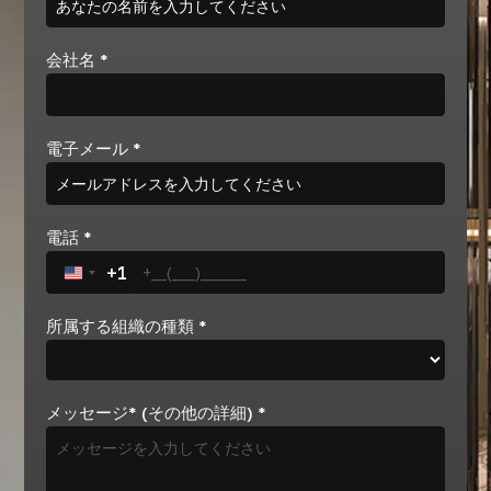
会社名
*
電子メール
*
電話
*
+1
United States +1
所属する組織の種類
*
メッセージ* (その他の詳細)
*