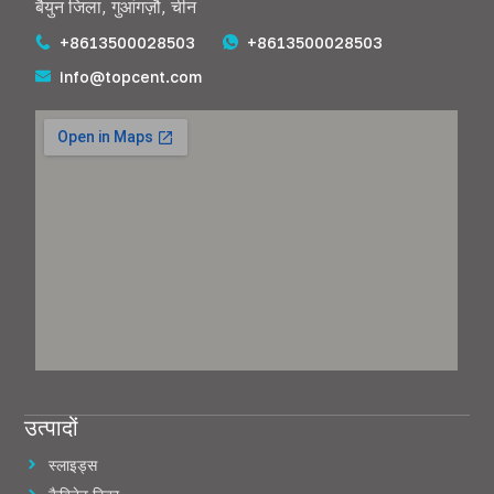
बैयुन जिला, गुआंगज़ौ, चीन
+8613500028503
+8613500028503
info@topcent.com
उत्पादों
स्लाइड्स