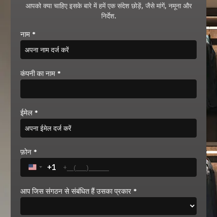
आपको क्या चाहिए इसके बारे में हमें एक संदेश छोड़ें, जैसे मांगें, नमूना और
निर्देश.
नाम
*
कंपनी का नाम
*
ईमेल
*
फ़ोन
*
+1
United States +1
आप जिस संगठन से संबंधित हैं उसका प्रकार
*