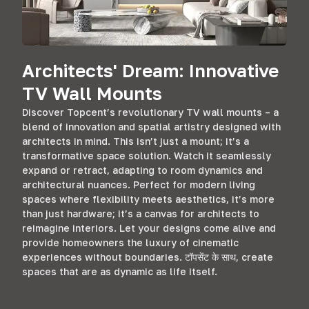
Architects' Dream
:
Innovative
TV Wall Mounts
Discover Topcent’s revolutionary TV wall mounts
–
a
blend of innovation and spatial artistry designed with
architects in mind
.
This isn’t just a mount
;
it’s a
transformative space solution
.
Watch it seamlessly
expand or retract
,
adapting to room dynamics and
architectural nuances
.
Perfect for modern living
spaces where flexibility meets aesthetics
,
it’s more
than just hardware
;
it’s a canvas for architects to
reimagine interiors
.
Let your designs come alive and
provide homeowners the luxury of cinematic
experiences without boundaries
. टॉपसेंट के साथ,
create
spaces that are as dynamic as life itself
.