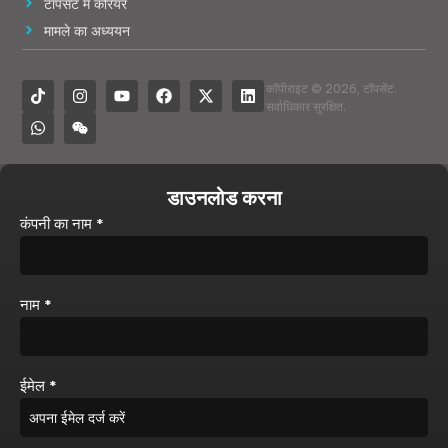
टॉपसेंट में करियर
मामले का अध्ययन
कॉपीराइट © 2026, टॉपसेंट.
सर्वाधिकार सुरक्षित.
डाउनलोड करना
कंपनी का नाम
*
नाम
*
ईमेल
*