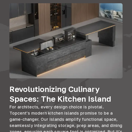
Revolutionizing Culinary
Spaces
:
The Kitchen Island
For architects
,
every design choice is pivotal
.
Topcent’s modern kitchen islands promise to be a
game-changer
.
Our islands amplify functional space
,
seamlessly integrating storage
,
prep areas
,
and dining
zones
,
ensuring each square foot is optimized
.
But it’s