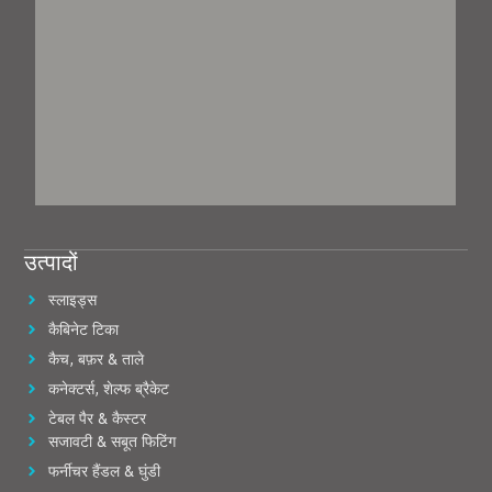
उत्पादों
स्लाइड्स
कैबिनेट टिका
कैच, बफ़र & ताले
कनेक्टर्स, शेल्फ ब्रैकेट
टेबल पैर & कैस्टर
सजावटी & सबूत फिटिंग
फर्नीचर हैंडल & घुंडी