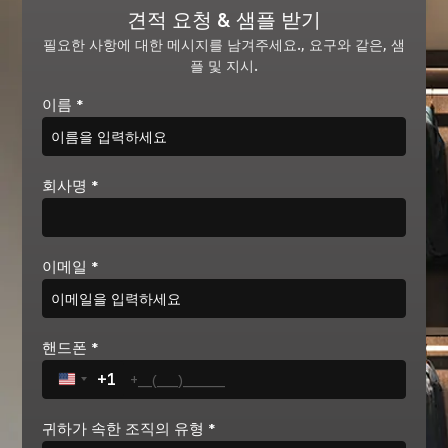
견적 요청 & 샘플 받기
필요한 사항에 대한 메시지를 남겨주세요., 요구와 같은, 샘
플 및 지시.
이름
*
회사명
*
이메일
*
핸드폰
*
+1
United States +1
귀하가 속한 조직의 유형
*