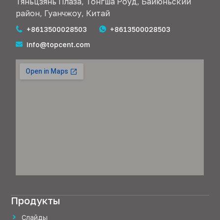
Тяньцзянь Плаза, Тонгша Роуд, Байюньский
район, Гуанчжоу, Китай
+8613500028503
+8613500028503
info@topcent.com
Продукты
Слайды