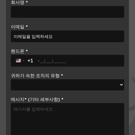
회사명
*
이메일
*
핸드폰
*
+1
United States +1
귀하가 속한 조직의 유형
*
메시지* (기타 세부사항)
*