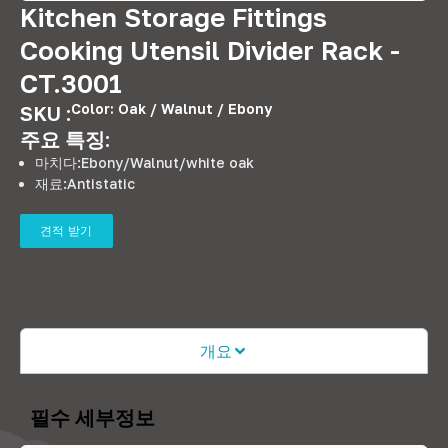
Kitchen Storage Fittings
Cooking Utensil Divider Rack -
CT.3001
Color
:
Oak
/
Walnut
/
Ebony
SKU :
주요 특징:
마치다:
Ebony/Walnut/white oak
재료:
Antistatic
견적 받기
개요
필수 세부정보