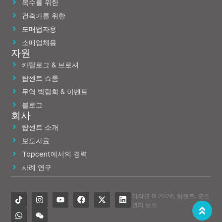
목수를 위한
건축가를 위한
도매업자용
소매업체용
자원
카탈로그 & 브로셔
탑센트 쇼룸
무역 박람회 & 이벤트
블로그
회사
탑센트 소개
보도자료
Topcent에서의 경력
사례 연구
저작권 © 2026, 탑센트. 모든
권리 보유.