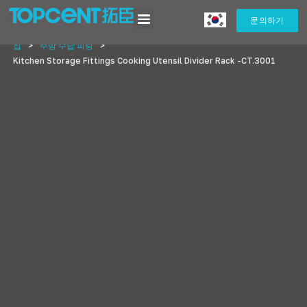
문의하기
집
>
주방 수납 피팅
>
Kitchen Storage Fittings Cooking Utensil Divider Rack -CT.3001