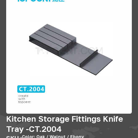
Kitchen Storage Fittings Knife
Tray -CT.2004
Color
:
Oak
/
Walnut
/
Ebony
SKU :