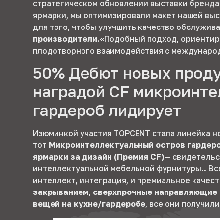
стратегическом обновлении выставки бренда
ярмарки, мы оптимизировали макет нашей вы
для того, чтобы улучшить качество обслужива
производители
.«Подобный подход, ориентир
плодотворного взаимодействия с международ
50% Дебют новых прод
наградой CF микроинте
гардероб лидирует
Изюминкой участия TOPCENT стала линейка но
тот
Микроинтеллектуальный остров гардер
ярмарки за дизайн (Премия CF)
— свидетельс
интеллектуальной мебельной фурнитуры.. Вся
интеллект, интеграция, и премиальное качес
закрыванием
,
сверхпрочные направляющие 
вещей на кухне/гардеробе
, все они получил