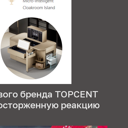
вого бренда TOPCENT
осторженную реакцию