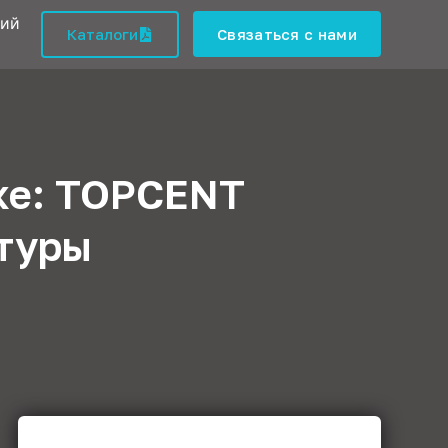
кий
Каталоги
Связаться с нами
ке: TOPCENT
итуры