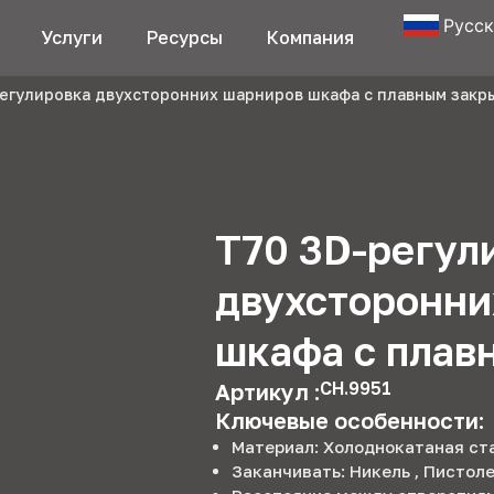
Русс
Услуги
Ресурсы
Компания
регулировка двухсторонних шарниров шкафа с плавным закр
T70 3D-регул
двухсторонни
шкафа с плав
CH.9951
Артикул :
Ключевые особенности:
Материал: Холоднокатаная ст
Заканчивать: Никель , Пистол