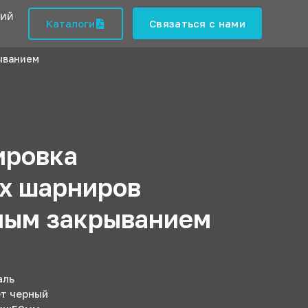
кий
Каталоги
Связаться с нами
ыванием
ировка
х шарниров
ным закрыванием
аль
ет черный