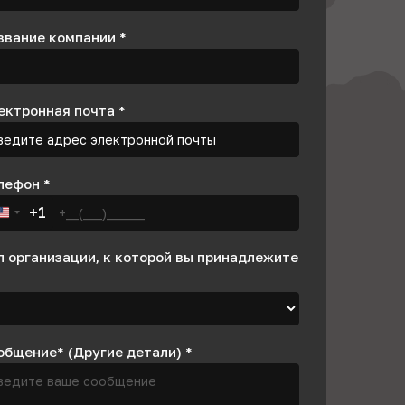
звание компании
*
ектронная почта
*
лефон
*
+1
United States +1
п организации, к которой вы принадлежите
общение* (Другие детали)
*