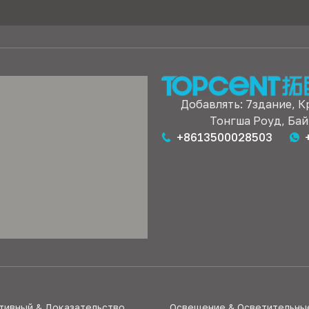
Добавлять: 7здание, К
Тонгша Роуд, Бай
+8613500028503
тивный & Доказательство
Освещение & Осветительны