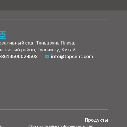
реативный сад, Тяньцзянь Плаза,
юньский район, Гуанчжоу, Китай
+8613500028503
info@topcent.com
Продукты
е
Функциональная фурнитура для