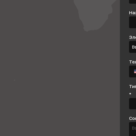
На
Эл
Те
Ти
*
Со