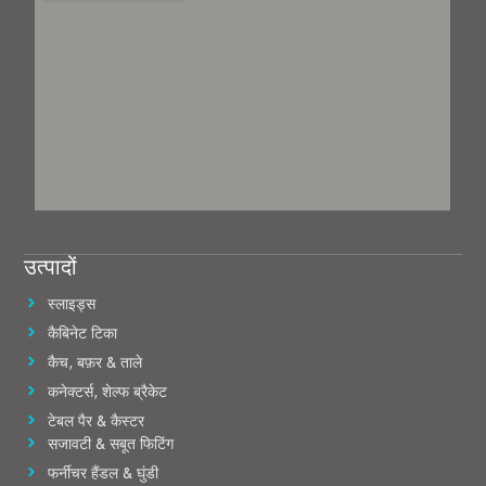
उत्पादों
स्लाइड्स
कैबिनेट टिका
कैच, बफ़र & ताले
कनेक्टर्स, शेल्फ ब्रैकेट
टेबल पैर & कैस्टर
सजावटी & सबूत फिटिंग
फर्नीचर हैंडल & घुंडी