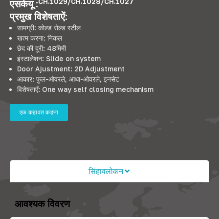
CH.1029/CH.1028/CH.1027
एसकेयू :
प्रमुख विशेषताऐं:
सामग्री: कोल्ड रोल्ड स्टील
खत्म करना: निकल
छेद की दूरी: 48मिमी
इंस्टालेशन:
Slide on system
Door Ajustment
: 2
D Adjustment
आकार: फुल-ओवरले, आधा-ओवरले, इनसेट
विशेषताएँ:
One way self closing mechanism
एक कहावत कहना
सिंहावलोकन
आवश्यक विवरण