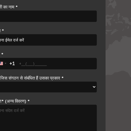
नी का नाम
*
ल
*
न
*
+1
United States +1
जिस संगठन से संबंधित हैं उसका प्रकार
*
ेश* (अन्य विवरण)
*