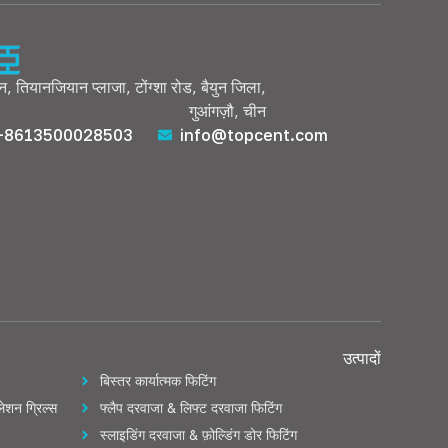
डन, तियानजियान प्लाजा, टोंग्शा रोड, बैयुन जिला,
गुआंगज़ौ, चीन
+8613500028503
info@topcent.com
उत्पादों
बिस्तर कार्यात्मक फिटिंग
लेशन ग्रिल्स
फ्लैप दरवाजा & लिफ्ट दरवाजा फिटिंग
स्लाइडिंग दरवाजा & फ़ोल्डिंग डोर फिटिंग