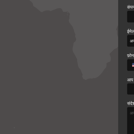
कंप
ईमे
फ़ो
आप 
संद