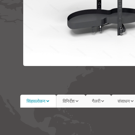
सिंहावलोकन
विनिर्देश
गैलरी
संसाधन