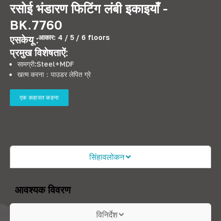
रसोई भंडारण फिटिंग लंबी इकाइयाँ -
BK.7760
आकार: 4 / 5 / 6
floors
एसकेयू :
प्रमुख विशेषताऐं:
सामग्री:
Steel+MDF
खत्म करना：पाउडर लेपित ग्रे
एक कहावत कहना
सिंहावलोकन
आवश्यक विवरण
विनिर्देश