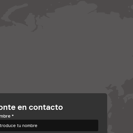
onte en contacto
mbre
*