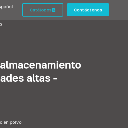
spañol
Catálogos
Contáctenos
0
 almacenamiento
ades altas -
o en polvo