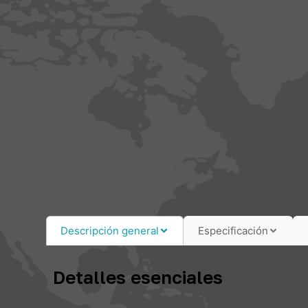
Descripción general
Especificación
Detalles esenciales