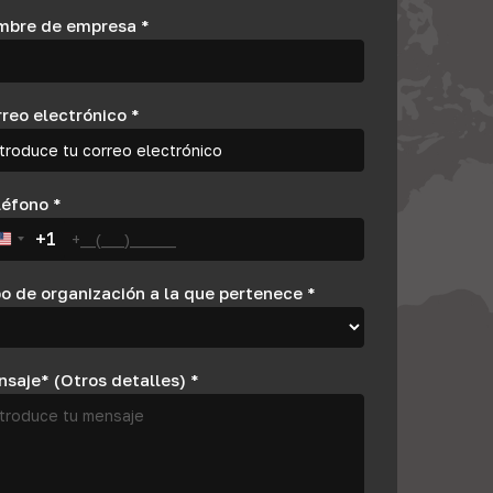
mbre de empresa
*
rreo electrónico
*
léfono
*
+1
United States +1
o de organización a la que pertenece
*
nsaje* (Otros detalles)
*