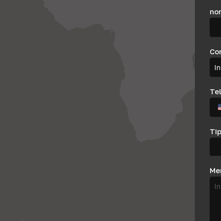
no
Co
Te
Tip
Me