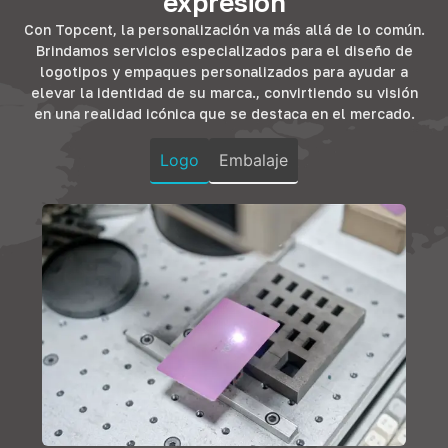
expresión
eficientes..
Nuestras
Nuestros
Nuestro hardware
Con Topcent, la personalización va más allá de lo común.
soluciones
productos
complementa el
Brindamos servicios especializados para el diseño de
añaden
prometen
mobiliario de
logotipos y empaques personalizados para ayudar a
funcionalidad y
longevidad y
oficina.,
elevar la identidad de su marca., convirtiendo su visión
elegancia.,
diseño que
asegurando
en una realidad icónica que se destaca en el mercado.
Garantizar que
resuena con la
durabilidad y
los hogares no
comodidad y el
estilo,
Logo
Embalaje
sean sólo
lujo que los
Fomentando la
espacios sino
huéspedes
productividad en
santuarios de
anticipan..
cada rincón..
confort..