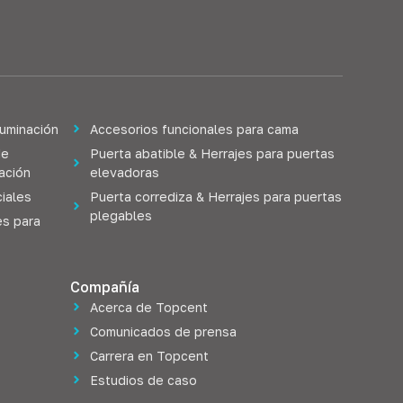
luminación
Accesorios funcionales para cama
de
Puerta abatible & Herrajes para puertas
lación
elevadoras
iales
Puerta corrediza & Herrajes para puertas
plegables
es para
Compañía
Acerca de Topcent
Comunicados de prensa
Carrera en Topcent
Estudios de caso