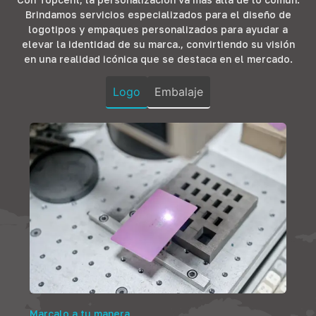
soluciones
productos
complementa el
Brindamos servicios especializados para el diseño de
añaden
prometen
mobiliario de
logotipos y empaques personalizados para ayudar a
funcionalidad y
longevidad y
oficina.,
elevar la identidad de su marca., convirtiendo su visión
elegancia.,
diseño que
asegurando
en una realidad icónica que se destaca en el mercado.
Garantizar que
resuena con la
durabilidad y
los hogares no
comodidad y el
estilo,
Logo
Embalaje
sean sólo
lujo que los
Fomentando la
espacios sino
huéspedes
productividad en
santuarios de
anticipan..
cada rincón..
confort..
Marcalo a tu manera