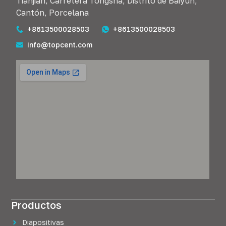
Tianjian, Carretera Tongsha, Distrito de Baiyun,
Cantón, Porcelana
+8613500028503
+8613500028503
info@topcent.com
Productos
Diapositivas