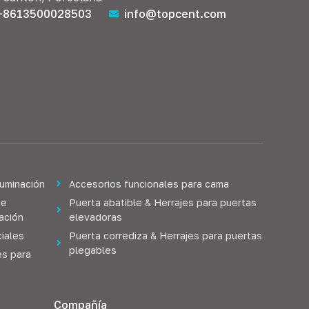
+8613500028503
info@topcent.com
luminación
Accesorios funcionales para cama
de
Puerta abatible & Herrajes para puertas
lación
elevadoras
iales
Puerta corrediza & Herrajes para puertas
plegables
es para
Compañía