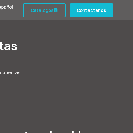
spañol
Catálogos
Contáctenos
rtas
a puertas