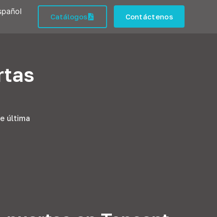
spañol
Catálogos
Contáctenos
rtas
e última