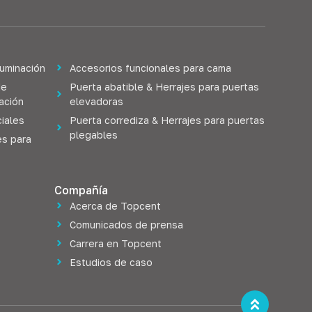
luminación
Accesorios funcionales para cama
de
Puerta abatible & Herrajes para puertas
lación
elevadoras
iales
Puerta corrediza & Herrajes para puertas
plegables
es para
Compañía
Acerca de Topcent
Comunicados de prensa
Carrera en Topcent
Estudios de caso