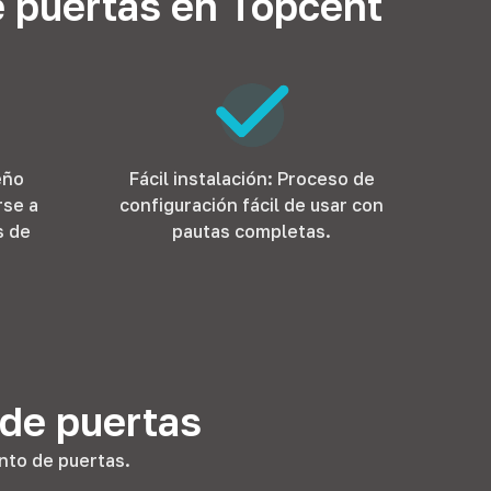
e puertas en Topcent
eño
Fácil instalación: Proceso de
rse a
configuración fácil de usar con
s de
pautas completas.
 de puertas
nto de puertas.