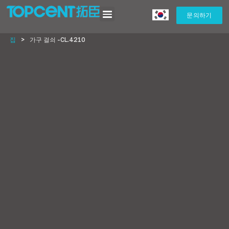
문의하기
집
>
가구 걸쇠 -CL.4210