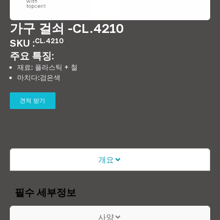
가구 걸쇠 -CL.4210
CL.4210
SKU :
주요 특징:
재료: 플라스틱 + 철
마치다:검은색
견적 받기
개요
필수 세부정보
사양