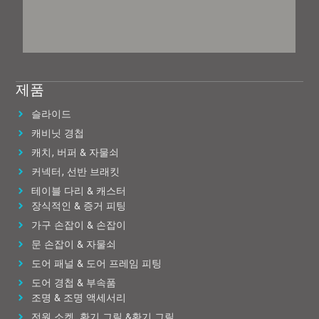
제품
슬라이드
캐비닛 경첩
캐치, 버퍼 & 자물쇠
커넥터, 선반 브래킷
테이블 다리 & 캐스터
장식적인 & 증거 피팅
가구 손잡이 & 손잡이
문 손잡이 & 자물쇠
도어 패널 & 도어 프레임 피팅
도어 경첩 & 부속품
조명 & 조명 액세서리
전원 소켓, 환기 그릴 &환기 그릴