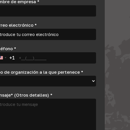
mbre de empresa
*
rreo electrónico
*
léfono
*
+1
United States +1
o de organización a la que pertenece
*
nsaje* (Otros detalles)
*