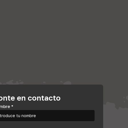
onte en contacto
mbre
*