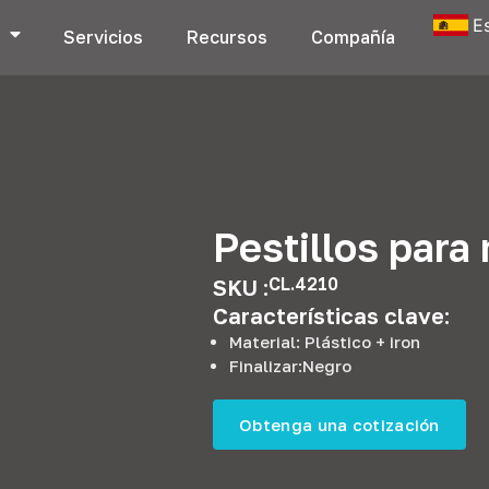
E
s
Servicios
Recursos
Compañía
Pestillos par
CL.4210
SKU :
Características clave:
Material: Plástico +
iron
Finalizar:Negro
Obtenga una cotización