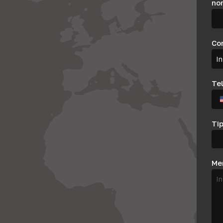
no
Co
Te
Tip
Me