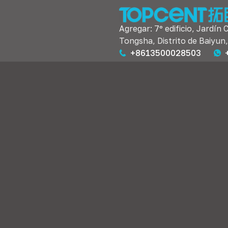
Agregar: 7º edificio, Jardín 
Tongsha, Distrito de Baiyun
+8613500028503
ivo & Accesorios de prueba
Iluminación & Accesorios de i
s para muebles & Perillas
Tomas de corriente, Rejillas 
ventilación &Rejillas de venti
 de puerta & Cabellos
Accesorios funcionales espac
e puerta & Accesorios para