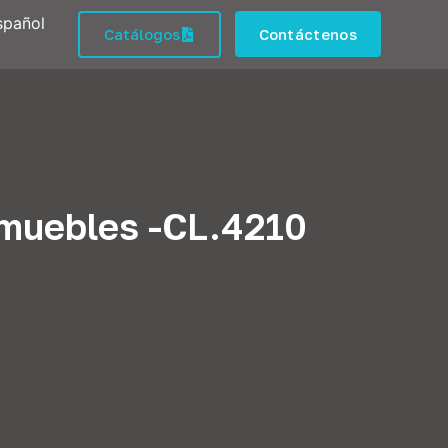
spañol
Catálogos
Contáctenos
a muebles -CL.4210