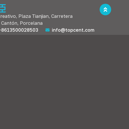
Creativo, Plaza Tianjian, Carretera
, Cantón, Porcelana
+8613500028503
info@topcent.com
luminación
Accesorios funcionales para cama
de
Puerta abatible & Herrajes para puertas
lación
elevadoras
iales
Puerta corrediza & Herrajes para puertas
plegables