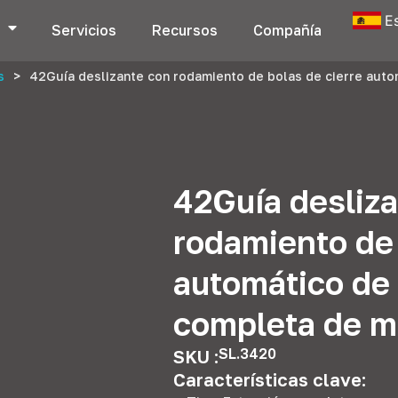
E
s
Servicios
Recursos
Compañía
s
>
42Guía deslizante con rodamiento de bolas de cierre aut
42Guía desliz
rodamiento de 
automático de
completa de 
SL.3420
SKU :
Características clave: