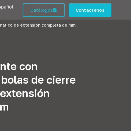
spañol
Catálogos
Contáctenos
omático de extensión completa de mm
ante con
bolas de cierre
 extensión
mm