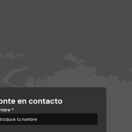
onte en contacto
mbre
*