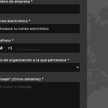
mbre de empresa
*
rreo electrónico
*
léfono
*
+1
United States +1
o de organización a la que pertenece
*
nsaje* (Otros detalles)
*