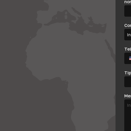
no
Co
Te
Tip
Me