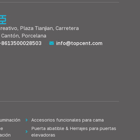
Creativo, Plaza Tianjian, Carretera
, Cantón, Porcelana
+8613500028503
info@topcent.com
luminación
Accesorios funcionales para cama
de
Puerta abatible & Herrajes para puertas
lación
elevadoras